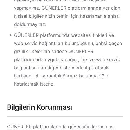
yapmayınız, GÜNERLER platformlarında yer alan
kişisel bilgilerinizin temini için hazırlanan alanları
doldurmayınız.
GÜNERLER platformunda websitesi linkleri ve
web servis bağlantıları bulunduğunu, bahsi geçen
gizlilik ilkelerinin sadece GÜNERLER
platformunda uygulanacağını, link ve web servis
bağlantısı olan diğer sistemlerle ilgili olarak
herhangi bir sorumluluğumuz bulunmadığını
hatırlatmak isteriz.
Bilgilerin Korunması
GÜNERLER platformlarında güvenliğin korunması