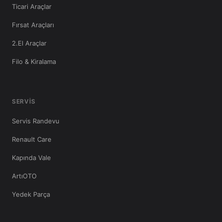
Ticari Araçlar
Fırsat Araçları
2.El Araçlar
Filo & Kiralama
SERVIS
Servis Randevu
Renault Care
Kapında Vale
ArtıOTO
Yedek Parça