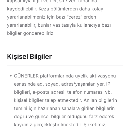
kapsamıyla ilgili veriler, site veri tabanına
kaydedilebilir. Keza bölümlerden daha kolay
yararlanabilmeniz için bazı "çerez"lerden
yararlanabilir, bunlar vasıtasıyla kullanıcıya bazı
bilgiler gönderebiliriz.
Kişisel Bilgiler
GÜNERLER platformlarında üyelik aktivasyonu
esnasında ad, soyad, adres/yaşanılan yer, IP
bilgileri, e-posta adresi, telefon numarası vb.
kişisel bilgiler talep etmektedir. Anılan bilgilerin
temini için hazırlanan sahalara girilen bilgilerin
doğru ve güncel bilgiler olduğunu farz ederek
kaydınız gerçekleştirilmektedir. Şirketimiz,