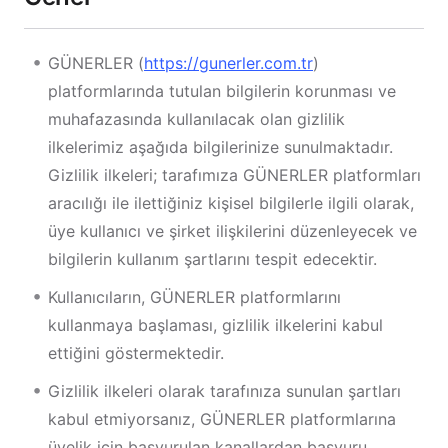
GÜNERLER (
https://gunerler.com.tr
)
platformlarında tutulan bilgilerin korunması ve
muhafazasında kullanılacak olan gizlilik
ilkelerimiz aşağıda bilgilerinize sunulmaktadır.
Gizlilik ilkeleri; tarafımıza GÜNERLER platformları
aracılığı ile ilettiğiniz kişisel bilgilerle ilgili olarak,
üye kullanıcı ve şirket ilişkilerini düzenleyecek ve
bilgilerin kullanım şartlarını tespit edecektir.
Kullanıcıların, GÜNERLER platformlarını
kullanmaya başlaması, gizlilik ilkelerini kabul
ettiğini göstermektedir.
Gizlilik ilkeleri olarak tarafınıza sunulan şartları
kabul etmiyorsanız, GÜNERLER platformlarına
üyelik için başvurulan kanallardan başvuru