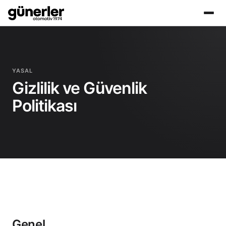
home
directions_car
sell
build
call
Ana Sayfa
Araçlar
Fırsatlar
Servis
Ara
YASAL
Gizlilik ve Güvenlik
Politikası
Genel